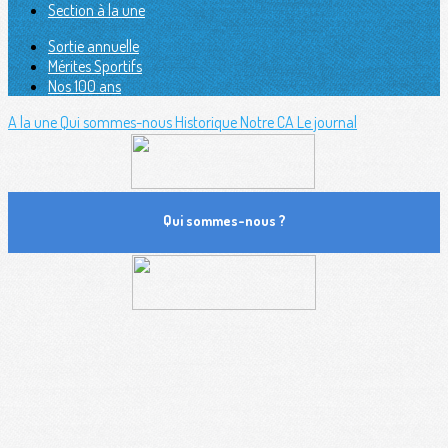
Section à la une
Sortie annuelle
Mérites Sportifs
Nos 100 ans
A la une
Qui sommes-nous
Historique
Notre CA
Le journal
Qui sommes-nous ?