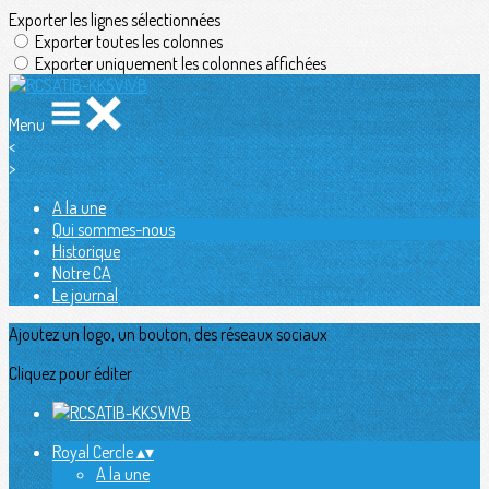
Exporter les lignes sélectionnées
Exporter toutes les colonnes
Exporter uniquement les colonnes affichées
Menu
<
>
A la une
Qui sommes-nous
Historique
Notre CA
Le journal
Ajoutez un logo, un bouton, des réseaux sociaux
Cliquez pour éditer
Royal Cercle
▴
▾
A la une