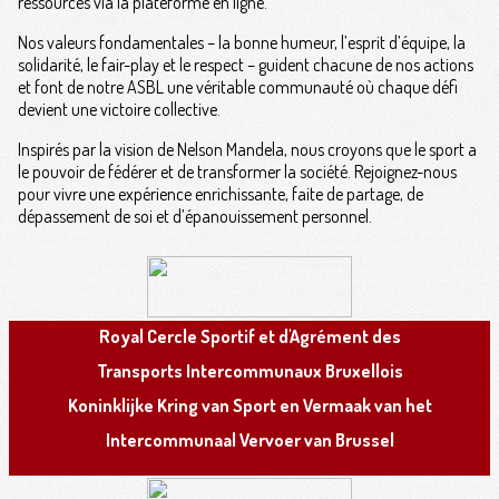
ressources via la plateforme en ligne.
Nos valeurs fondamentales – la bonne humeur, l’esprit d’équipe, la
solidarité, le fair-play et le respect – guident chacune de nos actions
et font de notre ASBL une véritable communauté où chaque défi
devient une victoire collective.
Inspirés par la vision de Nelson Mandela, nous croyons que le sport a
le pouvoir de fédérer et de transformer la société. Rejoignez-nous
pour vivre une expérience enrichissante, faite de partage, de
dépassement de soi et d’épanouissement personnel.
R
oyal
C
ercle
S
portif et d'
A
grément des
T
ransports
I
ntercommunaux
B
ruxellois
K
oninklijke
K
ring van
S
port en
V
ermaak van het
I
ntercommunaal
V
ervoer van
B
russel