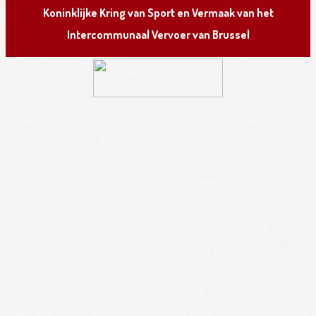
K
oninklijke
K
ring van
S
port en
V
ermaak van het
I
ntercommunaal
V
ervoer van
B
russel