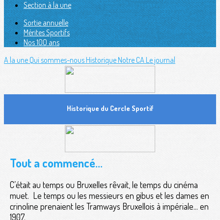
Section à la une
Sortie annuelle
Mérites Sportifs
Nos 100 ans
A la une
Qui sommes-nous
Historique
Notre CA
Le journal
Historique du Cercle Sportif
Tout a commencé...
C’était au temps ou Bruxelles rêvait, le temps du cinéma
muet. Le temps ou les messieurs en gibus et les dames en
crinoline prenaient les Tramways Bruxellois à impériale... en
1907.