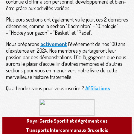
continue d'offrir à son personnel, développement et bien-
être grâce aux activités variées.
Plusieurs sections ont également vu le jour, ces 2 dernières
décennies, comme la section "Badminton" - "
Œnologie
"
- "Hockey sur gazon" - "Basket" et "Padel".
Nous préparons
activement
l'évènement de nos 100 ans
d’existence en 2024. Nos membres y partageront leur
passion par des démonstrations. D'ici là, gageons que nous
aurons le plaisir d’accueillir d’autres membres et d'autres
sections pour vous emmener vers notre livre de cette
merveilleuse histoire fraternelle.
Qu’attendez-vous pour vous inscrire ?
Affiliations
R
oyal
C
ercle
S
portif et d'
A
grément des
T
ransports
I
ntercommunaux
B
ruxellois