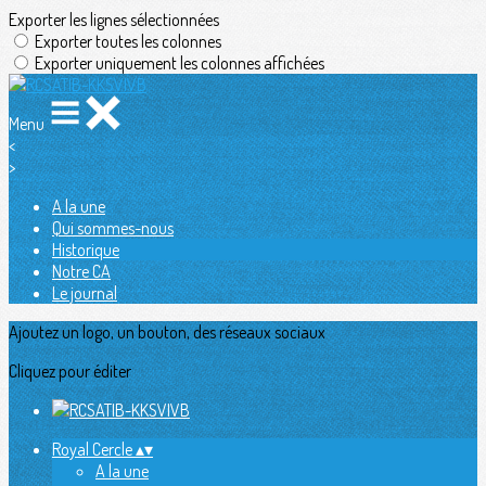
Exporter les lignes sélectionnées
Exporter toutes les colonnes
Exporter uniquement les colonnes affichées
Menu
<
>
A la une
Qui sommes-nous
Historique
Notre CA
Le journal
Ajoutez un logo, un bouton, des réseaux sociaux
Cliquez pour éditer
Royal Cercle
▴
▾
A la une