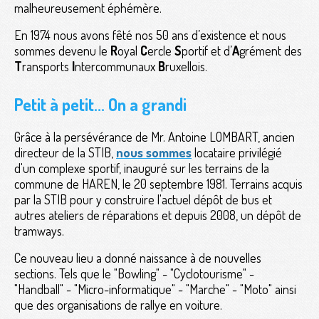
malheureusement éphémère.
En 1974 nous avons fêté nos 50 ans d’existence et nous
sommes devenu le
R
oyal
C
ercle
S
portif et d’
A
grément des
T
ransports
I
ntercommunaux
B
ruxellois.
Petit à petit... On a grandi
Grâce à la persévérance de Mr. Antoine LOMBART, ancien
directeur de la STIB,
nous sommes
locataire privilégié
d'un complexe sportif, inauguré sur les terrains de la
commune de HAREN, le 20 septembre 1981. Terrains acquis
par la STIB pour y construire l'actuel dépôt de bus et
autres ateliers de réparations et depuis 2008, un dépôt de
tramways.
Ce nouveau lieu a donné naissance à de nouvelles
sections. Tels que le "Bowling" - "Cyclotourisme" -
"Handball" - "Micro-informatique" - "Marche" - "Moto" ainsi
que des organisations de rallye en voiture.