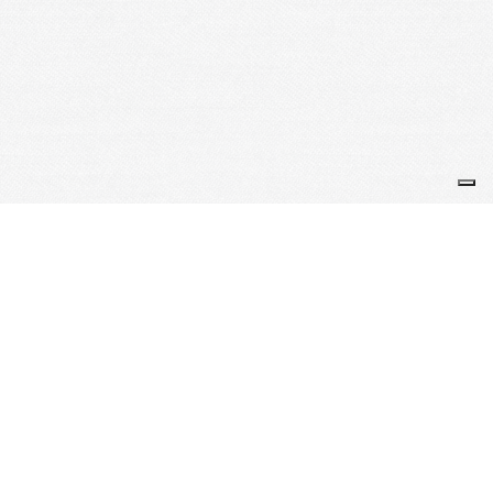
Je m'abonne à la newsletter
OK
Plan du site
Licences
Mentions légales
CGUV
Paramétrer vos cookies
Se connecter
Propulsé par AssoConnect, le logiciel des Clubs Omnisports