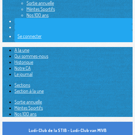
Sortie annuelle
Mérites Sportifs
Nos 100 ans
Se connecter
A la une
Qui sommes-nous
Historique
Notre CA
Le journal
Sections
Section à la une
Sortie annuelle
Mérites Sportifs
Nos 100 ans
Ludi-Club de la STIB - Ludi-Club van MIVB