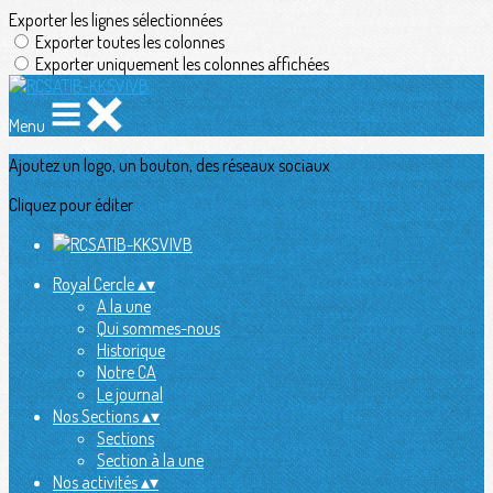
Exporter les lignes sélectionnées
Exporter toutes les colonnes
Exporter uniquement les colonnes affichées
Menu
Ajoutez un logo, un bouton, des réseaux sociaux
Cliquez pour éditer
Royal Cercle
▴
▾
A la une
Qui sommes-nous
Historique
Notre CA
Le journal
Nos Sections
▴
▾
Sections
Section à la une
Nos activités
▴
▾