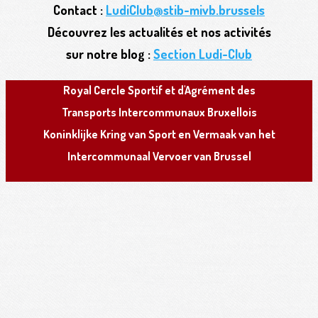
Contact :
LudiClub@stib-mivb.brussels
Découvrez les actualités et nos activités
sur notre blog :
Section Ludi-Club
R
oyal
C
ercle
S
portif et d'
A
grément des
T
ransports
I
ntercommunaux
B
ruxellois
K
oninklijke
K
ring van
S
port en
V
ermaak van het
I
ntercommunaal
V
ervoer van
B
russel