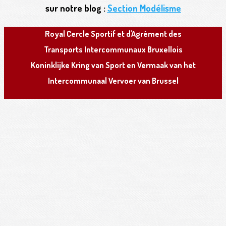
sur notre blog :
Section Modélisme
R
oyal
C
ercle
S
portif et d'
A
grément des
T
ransports
I
ntercommunaux
B
ruxellois
K
oninklijke
K
ring van
S
port en
V
ermaak van het
I
ntercommunaal
V
ervoer van
B
russel