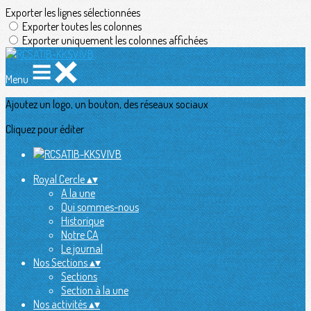
Exporter les lignes sélectionnées
Exporter toutes les colonnes
Exporter uniquement les colonnes affichées
Menu
Ajoutez un logo, un bouton, des réseaux sociaux
Cliquez pour éditer
Royal Cercle
▴
▾
A la une
Qui sommes-nous
Historique
Notre CA
Le journal
Nos Sections
▴
▾
Sections
Section à la une
Nos activités
▴
▾