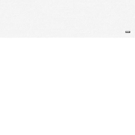
Je m'abonne à la newsletter
OK
Plan du site
Licences
Mentions légales
CGUV
Paramétrer vos cookies
Se connecter
Propulsé par AssoConnect, le logiciel des Clubs Omnisports
Vos choix en matière de confidentialité