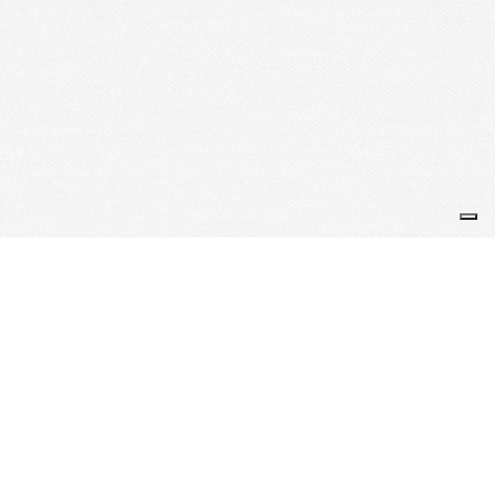
Je m'abonne à la newsletter
OK
Plan du site
Licences
Mentions légales
CGUV
Paramétrer vos cookies
Se connecter