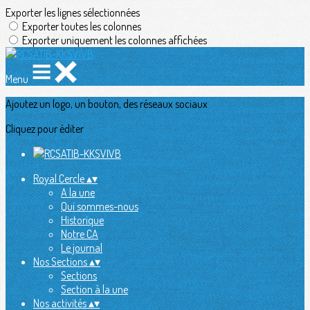
Exporter les lignes sélectionnées
Exporter toutes les colonnes
Exporter uniquement les colonnes affichées
Menu
Ajoutez un logo, un bouton, des réseaux sociaux
Cliquez pour éditer
Royal Cercle
▴
▾
A la une
Qui sommes-nous
Historique
Notre CA
Le journal
Nos Sections
▴
▾
Sections
Section à la une
Nos activités
▴
▾