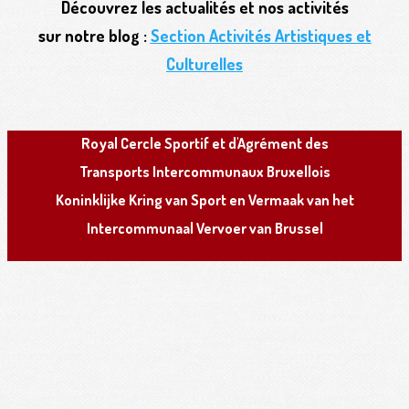
Découvrez les actualités et nos activités
sur notre blog :
Section Activités Artistiques et
Culturelles
R
oyal
C
ercle
S
portif et d'
A
grément des
T
ransports
I
ntercommunaux
B
ruxellois
K
oninklijke
K
ring van
S
port en
V
ermaak van het
I
ntercommunaal
V
ervoer van
B
russel