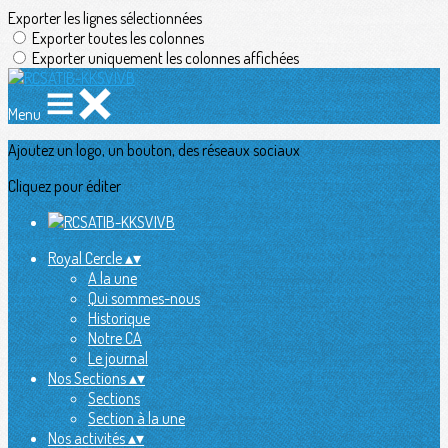
Exporter les lignes sélectionnées
Exporter toutes les colonnes
Exporter uniquement les colonnes affichées
Menu
Ajoutez un logo, un bouton, des réseaux sociaux
Cliquez pour éditer
Royal Cercle
▴
▾
A la une
Qui sommes-nous
Historique
Notre CA
Le journal
Nos Sections
▴
▾
Sections
Section à la une
Nos activités
▴
▾