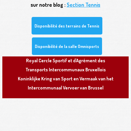
sur notre blog :
Section Tennis
Disponibilité des terrains de Tennis
Disponibilité de la salle Omnisports
R
oyal
C
ercle
S
portif et d'
A
grément des
T
ransports
I
ntercommunaux
B
ruxellois
K
oninklijke
K
ring van
S
port en
V
ermaak van het
I
ntercommunaal
V
ervoer van
B
russel