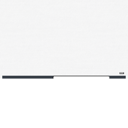
Je m'abonne à la newsletter
OK
Plan du site
Licences
Mentions légales
CGUV
Paramétrer vos cookies