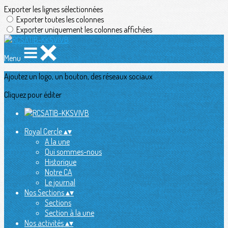
Exporter les lignes sélectionnées
Exporter toutes les colonnes
Exporter uniquement les colonnes affichées
Menu
Ajoutez un logo, un bouton, des réseaux sociaux
Cliquez pour éditer
Royal Cercle
▴
▾
A la une
Qui sommes-nous
Historique
Notre CA
Le journal
Nos Sections
▴
▾
Sections
Section à la une
Nos activités
▴
▾