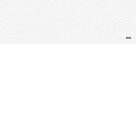
Je m'abonne à la newsletter
OK
Plan du site
Licences
Mentions légales
CGUV
Paramétrer vos cookies
Se connecter
Propulsé par AssoConnect, le logiciel des Clubs Omnisports